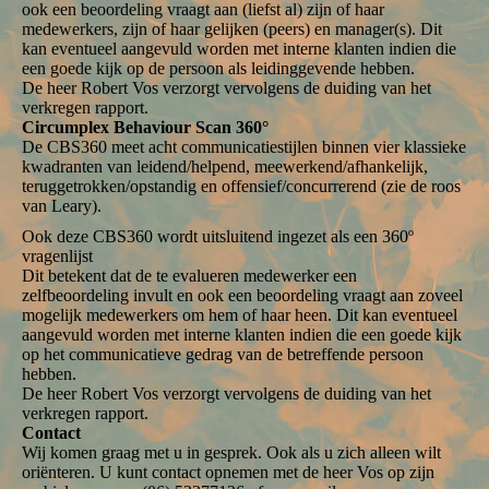
ook een beoordeling vraagt aan (liefst al) zijn of haar
medewerkers, zijn of haar gelijken (peers) en manager(s). Dit
kan eventueel aangevuld worden met interne klanten indien die
een goede kijk op de persoon als leidinggevende hebben.
De heer Robert Vos verzorgt vervolgens de duiding van het
verkregen rapport.
Circumplex Behaviour Scan 360°
De CBS360 meet acht communicatiestijlen binnen vier klassieke
kwadranten van leidend/helpend, meewerkend/afhankelijk,
teruggetrokken/opstandig en offensief/concurrerend (zie de roos
van Leary).
Ook deze CBS360 wordt uitsluitend ingezet als een 360º
vragenlijst
Dit betekent dat de te evalueren medewerker een
zelfbeoordeling invult en ook een beoordeling vraagt aan zoveel
mogelijk medewerkers om hem of haar heen. Dit kan eventueel
aangevuld worden met interne klanten indien die een goede kijk
op het communicatieve gedrag van de betreffende persoon
hebben.
De heer Robert Vos verzorgt vervolgens de duiding van het
verkregen rapport.
Contact
Wij komen graag met u in gesprek. Ook als u zich alleen wilt
oriënteren. U kunt contact opnemen met de heer Vos op zijn