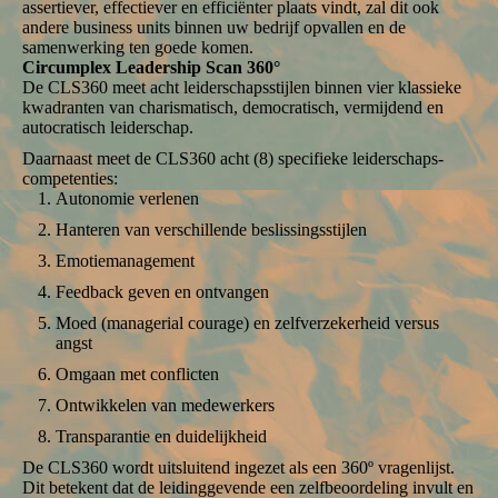
assertiever, effectiever en efficiënter plaats vindt, zal dit ook
andere business units binnen uw bedrijf opvallen en de
samenwerking ten goede komen.
Circumplex Leadership Scan
360°
De CLS360 meet acht leiderschapsstijlen binnen vier klassieke
kwadranten van charismatisch, democratisch, vermijdend en
autocratisch leiderschap.
Daarnaast meet de CLS360 acht (8) specifieke leiderschaps-
competenties:
Autonomie verlenen
Hanteren van verschillende beslissingsstijlen
Emotiemanagement
Feedback geven en ontvangen
Moed (managerial courage) en zelfverzekerheid versus
angst
Omgaan met conflicten
Ontwikkelen van medewerkers
Transparantie en duidelijkheid
De CLS360 wordt uitsluitend ingezet als een 360º vragenlijst.
Dit betekent dat de leidinggevende een zelfbeoordeling invult en