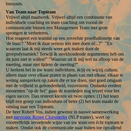
burnouts.
Van Team naar Topteam
Vrijwel altijd maatwerk. Vrijwel altijd een combinatie van
individuele coaching en team coaching om vooral de
communicatie binnen een Management Team met grote
sprongen te verbeteren.
Hoe reageert een teamlid op een zoveelste proefballonetje van
'de baas'? "Moet ik daar serieus iets mee doen of...?" "En
waarom laat ik mij steeds weer gek maken door de
groepsdynamiek? Terwijl ik steekhoudende argumenten heb om
dit juist niet te willen!" "Waarom uit ik mij wel na afloop van de
meeting, maar niet tijdens de meeting?"
U herkent het in uw team: individuen, ik/jij en wij/zij cultuur,
alleen maar over elkaar praten in plaats van met elkaar, elkaar te
weinig aanspreken op zaken die er toe doen, niet goed omgaan
met de vrijheid in gebondenheid, enzovoorts. Ondanks eerdere
momenten "op de hei" gaan de teamleden nog teveel voor het
eigen succes. Dan resteert kiezen uit twee opties: (1) het team
blijft een groep van individuen of beter (2) het team maakt de
omslag naar een Topteam.
De heer Robert Vos, indien gewenst in nauwe samenwerking
met
mevrouw Renee Cloesmeijer
(NLP trainer), weet op
voortreffelijk invoelende wijze van uw team een écht topteam te
maken. Omdat ook de communicatie naar buiten toe opvallend